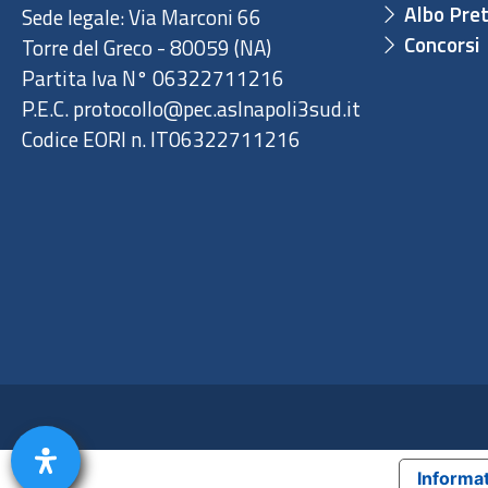
Albo Pret
Sede legale: Via Marconi 66
Concorsi
Torre del Greco - 80059 (NA)
Partita Iva N° 06322711216
P.E.C. protocollo@pec.aslnapoli3sud.it
Codice EORI n. IT06322711216
Informat