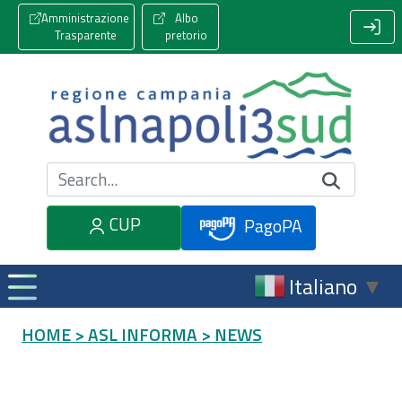
Amministrazione
Albo
Trasparente
pretorio
Cerca nel sito
CUP
PagoPA
Italiano
▼
HOME
> ASL INFORMA
> NEWS