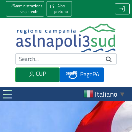
Amministrazione
Albo
Trasparente
pretorio
Cerca nel sito
CUP
PagoPA
Italiano
▼