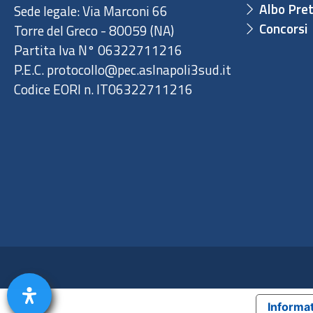
Albo Pret
Sede legale: Via Marconi 66
Concorsi
Torre del Greco - 80059 (NA)
Partita Iva N° 06322711216
P.E.C. protocollo@pec.aslnapoli3sud.it
Codice EORI n. IT06322711216
Informat