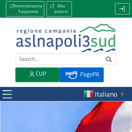
Amministrazione
Albo
Trasparente
pretorio
Cerca nel sito
CUP
PagoPA
Italiano
▼