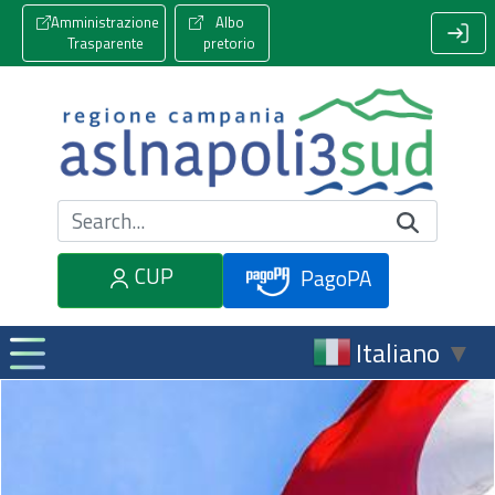
Amministrazione
Albo
Trasparente
pretorio
Cerca nel sito
CUP
PagoPA
Italiano
▼