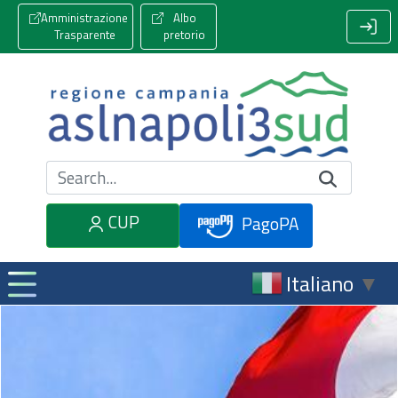
Amministrazione
Albo
Trasparente
pretorio
Cerca nel sito
CUP
PagoPA
Italiano
▼