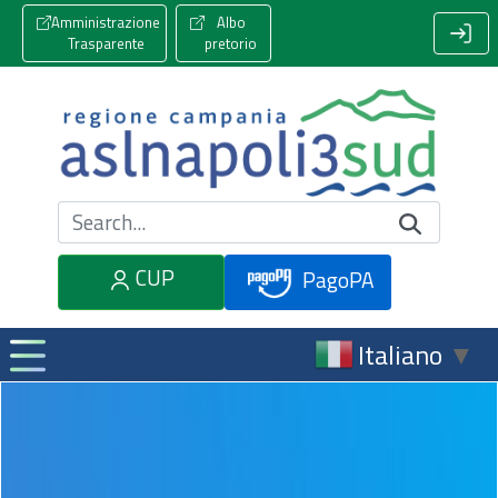
Amministrazione
Albo
Trasparente
pretorio
Cerca nel sito
CUP
PagoPA
Italiano
▼