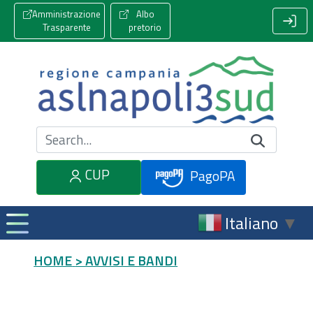
Amministrazione
Albo
Trasparente
pretorio
Cerca nel sito
CUP
PagoPA
Italiano
▼
HOME
> AVVISI E BANDI