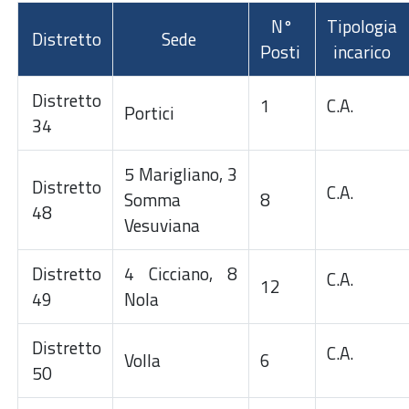
N°
Tipologia
Distretto
Sede
Posti
incarico
Distretto
1
C.A.
Portici
34
5 Marigliano, 3
Distretto
C.A.
Somma
8
48
Vesuviana
Distretto
4 Cicciano, 8
C.A.
12
49
Nola
Distretto
C.A.
Volla
6
50