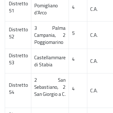
Distretto
Pomigliano
4
C.A.
51
d'Arco
3 Palma
Distretto
5
Campania, 2
C.A.
52
Poggiomarino
Distretto
Castellammare
4
C.A.
53
di Stabia
2 San
Distretto
Sebastiano, 2
4
C.A.
54
San Giorgio a C.