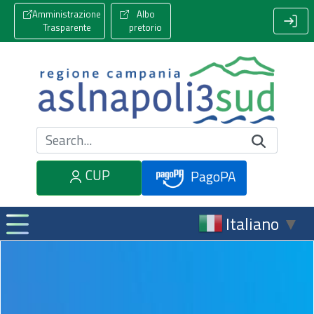
Amministrazione
Albo
Trasparente
pretorio
Cerca nel sito
CUP
PagoPA
Italiano
▼