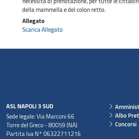
necessità di prenotazione, per tutte le cittadin
della mammella e del colon retto.
Allegato
Scarica Allegato
ASL NAPOLI 3 SUD
Amminist
Albo Pret
Sede legale: Via Marconi 66
Concorsi
Torre del Greco - 80059 (NA)
Partita Iva N° 06322711216