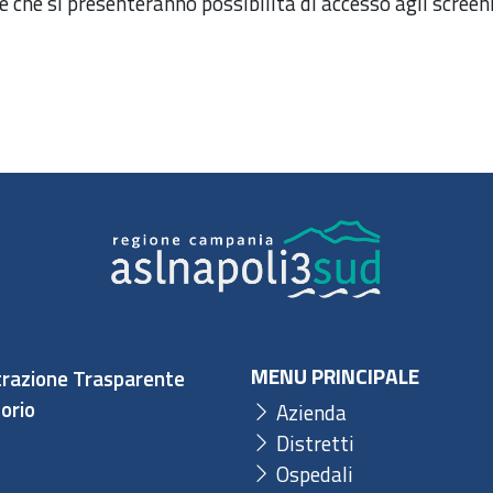
e che si presenteranno possibilità di accesso agli screen
MENU PRINCIPALE
razione Trasparente
orio
Azienda
Distretti
Ospedali