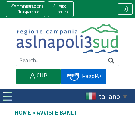
Amministrazione
Albo
Trasparente
pretorio
Cerca nel sito
CUP
PagoPA
Italiano
▼
HOME
> AVVISI E BANDI