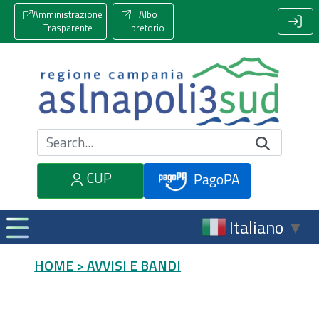
Amministrazione
Albo
Trasparente
pretorio
Cerca nel sito
CUP
PagoPA
Italiano
▼
HOME
> AVVISI E BANDI