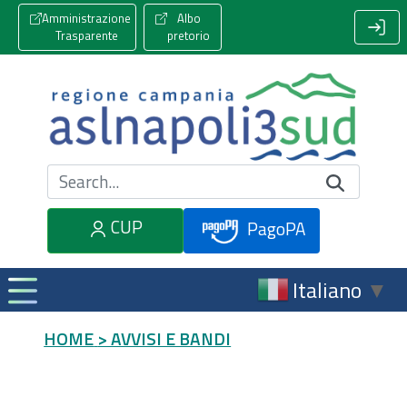
Amministrazione
Albo
Trasparente
pretorio
Cerca nel sito
CUP
PagoPA
Italiano
▼
HOME
> AVVISI E BANDI