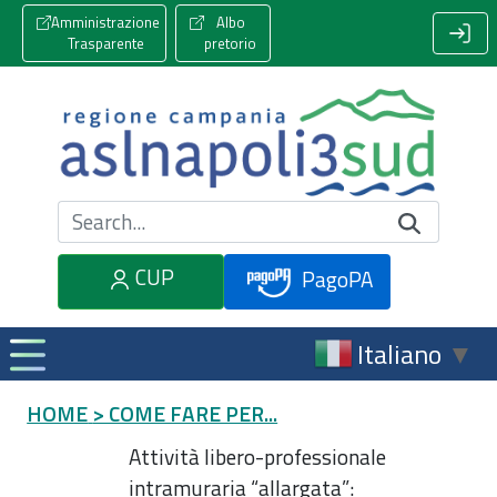
Amministrazione
Albo
Trasparente
pretorio
Cerca nel sito
CUP
PagoPA
Italiano
▼
HOME
> COME FARE PER...
Attività libero-professionale
intramuraria “allargata”: