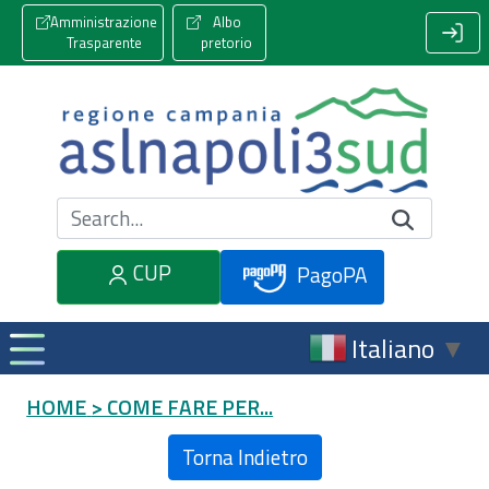
Amministrazione
Albo
Trasparente
pretorio
Cerca nel sito
CUP
PagoPA
Italiano
▼
HOME
> COME FARE PER...
Torna Indietro