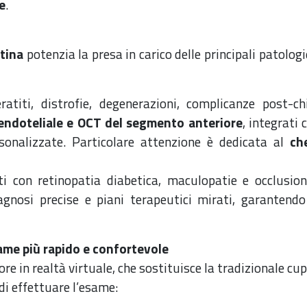
e
.
tina
potenzia la presa in carico delle principali patolog
eratiti, distrofie, degenerazioni, complicanze post-
endoteliale e OCT del segmento anteriore
, integrati
sonalizzate. Particolare attenzione è dedicata al
ch
ti con retinopatia diabetica, maculopatie e occlusioni
agnosi precise e piani terapeutici mirati, garanten
ame più rapido e confortevole
ore in realtà virtuale, che sostituisce la tradizionale cup
 di effettuare l’esame: