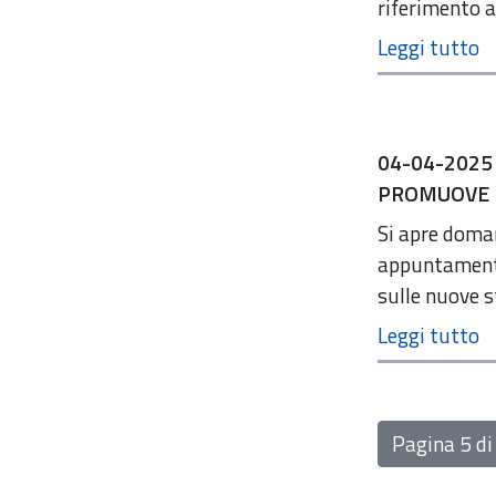
riferimento al
04-04-2025
PROMUOVE 
Si apre doman
appuntamento 
sulle nuove s
Pagina 5 di