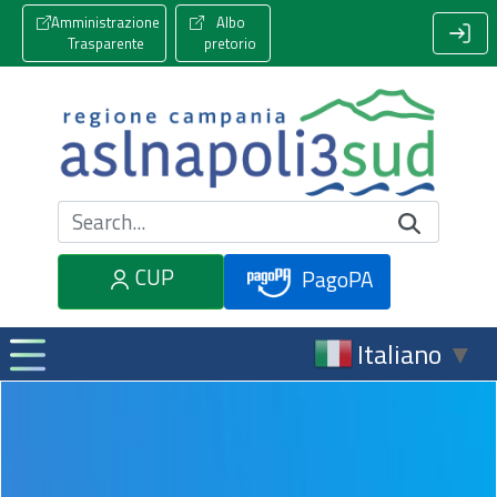
Amministrazione
Albo
Trasparente
pretorio
Cerca nel sito
CUP
PagoPA
Italiano
▼