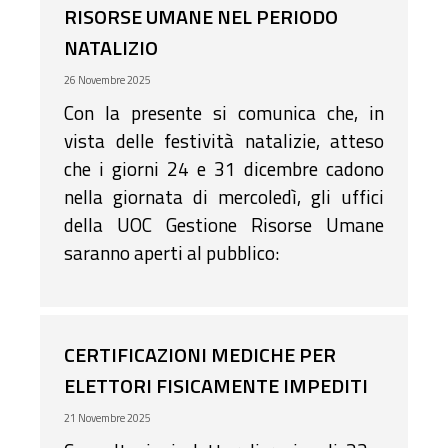
RISORSE UMANE NEL PERIODO
tutti i cittadini che, in modo diretto o
NATALIZIO
indiretto, vengono a contatto con
l’Ente. Pertanto
26 Novembre 2025
Con la presente si comunica che, in
vista delle festività natalizie, atteso
che i giorni 24 e 31 dicembre cadono
nella giornata di mercoledì, gli uffici
della UOC Gestione Risorse Umane
saranno aperti al pubblico:
CERTIFICAZIONI MEDICHE PER
ELETTORI FISICAMENTE IMPEDITI
21 Novembre 2025