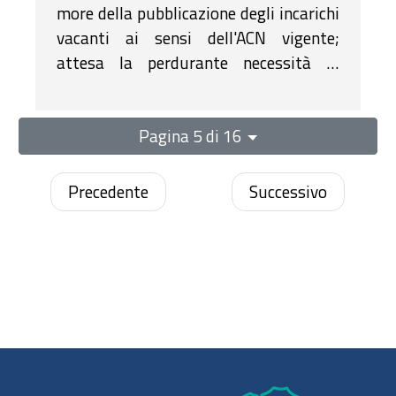
more della pubblicazione degli incarichi
vacanti ai sensi dell'ACN vigente;
attesa la perdurante necessità di
garantire l'assistenza su base oraria;
rilevato, pertanto che sono da conferire
Pagina 5 di 16
incarichi per il prossimo mese.
Precedente
Successivo