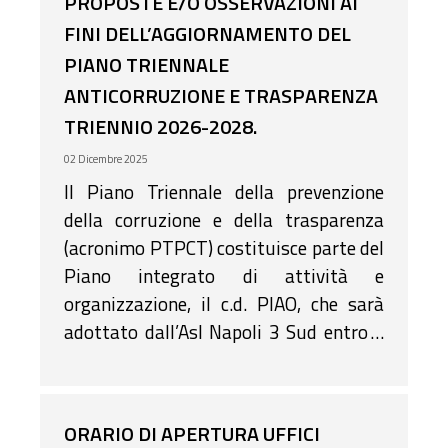
PROPOSTE E/O OSSERVAZIONI AI
FINI DELL’AGGIORNAMENTO DEL
PIANO TRIENNALE
ANTICORRUZIONE E TRASPARENZA
TRIENNIO 2026-2028.
02 Dicembre 2025
Il Piano Triennale della prevenzione
della corruzione e della trasparenza
(acronimo PTPCT) costituisce parte del
Piano integrato di attività e
organizzazione, il c.d. PIAO, che sarà
adottato dall’Asl Napoli 3 Sud entro il
31 gennaio 2026. Al riguardo si ritiene
particolarmente utile raccogliere i
contributi che possono offrire gli
ORARIO DI APERTURA UFFICI
stakeholder interni ed esterni, nonché