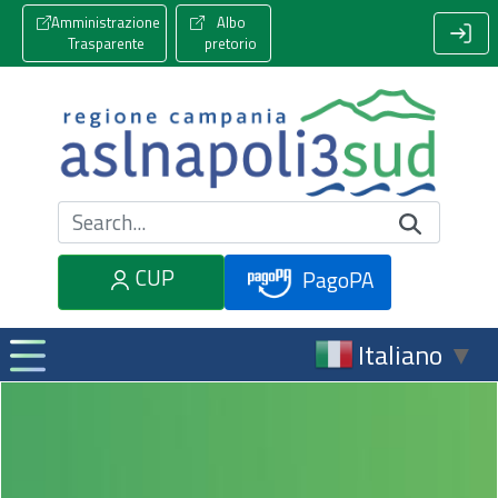
Amministrazione
Albo
Trasparente
pretorio
Cerca nel sito
CUP
PagoPA
Italiano
▼