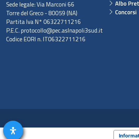
Albo Pret
Sede legale: Via Marconi 66
Concorsi
Torre del Greco - 80059 (NA)
Partita Iva N° 06322711216
P.E.C. protocollo@pec.aslnapoli3sud.it
Codice EORI n. IT06322711216
Informat