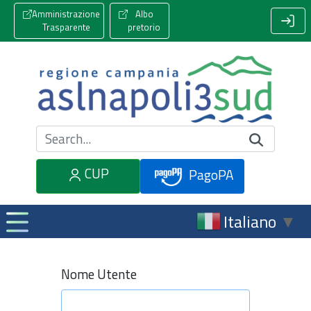
Amministrazione
Albo
Trasparente
pretorio
Cerca nel sito
CUP
PagoPA
Italiano
▼
Nome Utente