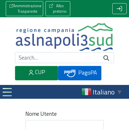
Amministrazione
Albo
Trasparente
pretorio
Cerca nel sito
CUP
PagoPA
Italiano
▼
Nome Utente