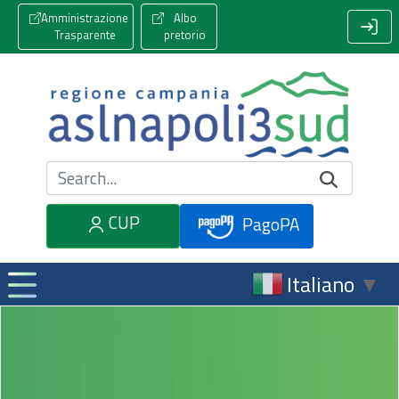
Amministrazione
Albo
Trasparente
pretorio
Cerca nel sito
CUP
PagoPA
Italiano
▼