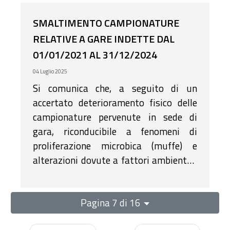
SMALTIMENTO CAMPIONATURE
RELATIVE A GARE INDETTE DAL
01/01/2021 AL 31/12/2024
04 Luglio 2025
Si comunica che, a seguito di un
accertato deterioramento fisico delle
campionature pervenute in sede di
gara, riconducibile a fenomeni di
proliferazione microbica (muffe) e
alterazioni dovute a fattori ambientali
(umidità, decomposizione organica e
simili), le medesime risultano in stato
Pagina 7 di 16
di ammaloramento e deperimento
irreversibile, tale da compromettere la