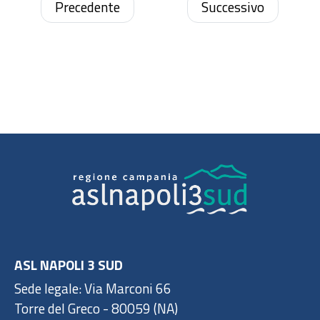
conservazione, la sicurezza e la
Precedente
Successivo
rilevanza probatoria.
ASL NAPOLI 3 SUD
Sede legale: Via Marconi 66
Torre del Greco - 80059 (NA)