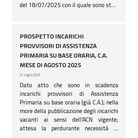
del 18/07/2025 con il quale sono stati
approvati gli avvisi di selezione per il
reclutamento di N. 41 soggetti
appartenenti alle categorie di cui agli
PROSPETTO INCARICHI
art. 1 e 18 della legge 68/99.
PROVVISORI DI ASSISTENZA
PRIMARIA SU BASE ORARIA, C.A.
MESE DI AGOSTO 2025
21 Luglio 2025
Dato atto che sono in scadenza
incarichi provvisori di Assistenza
Primaria su base oraria (già C.A.); nella
more della pubblicazione degli incarichi
vacanti ai sensi dell'ACN vigente;
attesa la perdurante necessità di
garantire l'assistenza su base oraria;