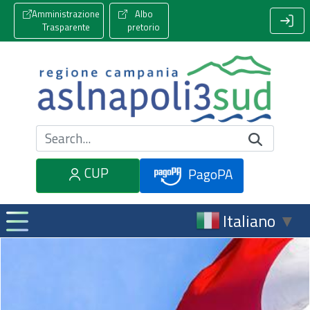
Amministrazione
Albo
Trasparente
pretorio
Cerca nel sito
CUP
PagoPA
Italiano
▼