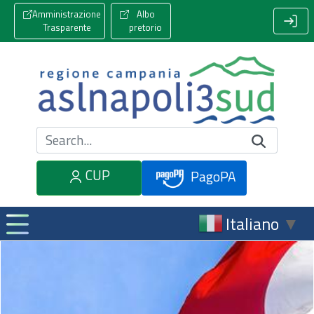
Amministrazione
Albo
Trasparente
pretorio
Cerca nel sito
CUP
PagoPA
Italiano
▼