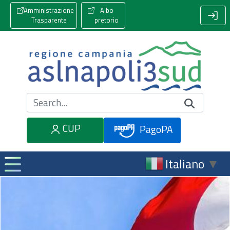
Amministrazione
Albo
Trasparente
pretorio
Cerca nel sito
CUP
PagoPA
Italiano
▼