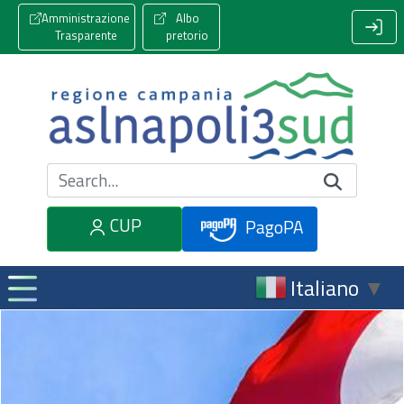
Amministrazione
Albo
Trasparente
pretorio
Cerca nel sito
CUP
PagoPA
Italiano
▼