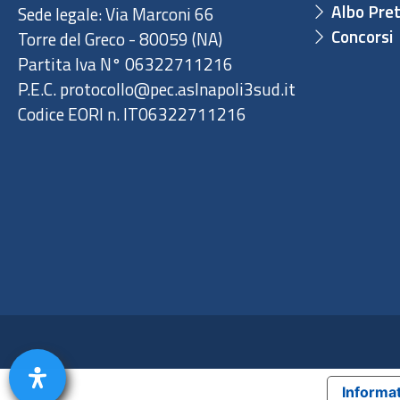
Albo Pret
Sede legale: Via Marconi 66
Concorsi
Torre del Greco - 80059 (NA)
Partita Iva N° 06322711216
P.E.C. protocollo@pec.aslnapoli3sud.it
Codice EORI n. IT06322711216
Informat