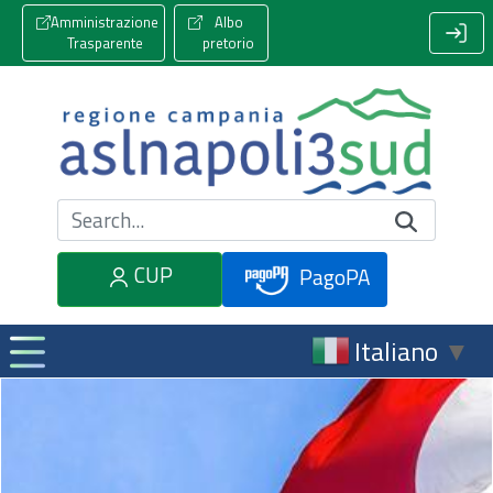
Amministrazione
Albo
Trasparente
pretorio
Cerca nel sito
CUP
PagoPA
Italiano
▼