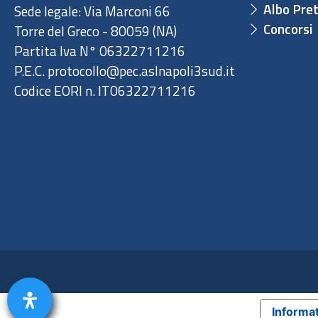
Albo Pret
Sede legale: Via Marconi 66
Concorsi
Torre del Greco - 80059 (NA)
Partita Iva N° 06322711216
P.E.C. protocollo@pec.aslnapoli3sud.it
Codice EORI n. IT06322711216
Informat