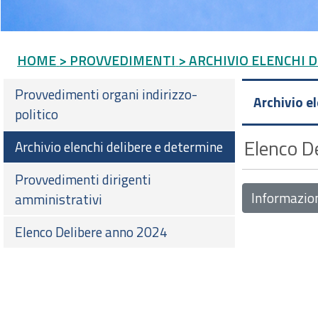
HOME
> PROVVEDIMENTI
> ARCHIVIO ELENCHI 
Provvedimenti organi indirizzo-
Archivio e
politico
Elenco De
Archivio elenchi delibere e determine
Provvedimenti dirigenti
Informazio
amministrativi
Elenco Delibere anno 2024