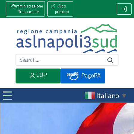
Amministrazione
Albo
Trasparente
pretorio
Cerca nel sito
CUP
PagoPA
Italiano
▼