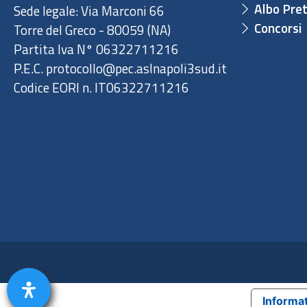
Albo Pret
Sede legale: Via Marconi 66
Concorsi
Torre del Greco - 80059 (NA)
Partita Iva N° 06322711216
P.E.C. protocollo@pec.aslnapoli3sud.it
Codice EORI n. IT06322711216
Informat