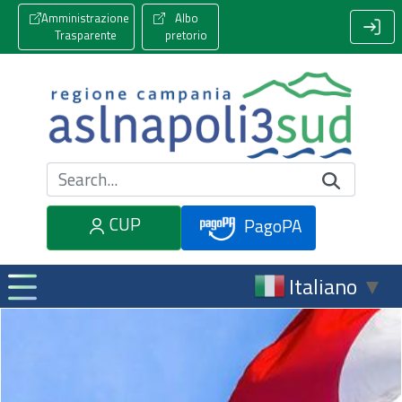
Amministrazione
Albo
Trasparente
pretorio
Cerca nel sito
CUP
PagoPA
Italiano
▼