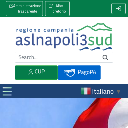
Amministrazione
Albo
Trasparente
pretorio
Cerca nel sito
CUP
PagoPA
Italiano
▼