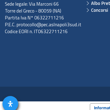
Albo Pret
Sede legale: Via Marconi 66
Concorsi
Torre del Greco - 80059 (NA)
Partita Iva N° 06322711216
P.E.C. protocollo@pec.aslnapoli3sud.it
Codice EORI n. IT06322711216
Informat