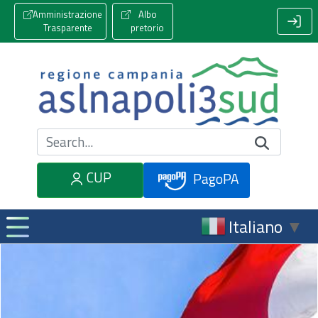
Amministrazione
Albo
Trasparente
pretorio
Cerca nel sito
CUP
PagoPA
Italiano
▼