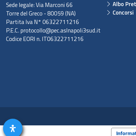
Albo Pret
Sede legale: Via Marconi 66
Concorsi
Torre del Greco - 80059 (NA)
Partita Iva N° 06322711216
P.E.C. protocollo@pec.aslnapoli3sud.it
Codice EORI n. IT06322711216
Informat