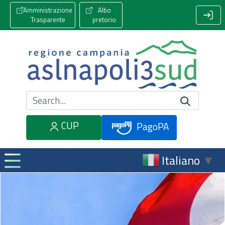
Amministrazione
Albo
Trasparente
pretorio
Cerca nel sito
CUP
PagoPA
Italiano
▼