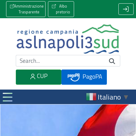
Amministrazione
Albo
Trasparente
pretorio
Cerca nel sito
CUP
PagoPA
Italiano
▼