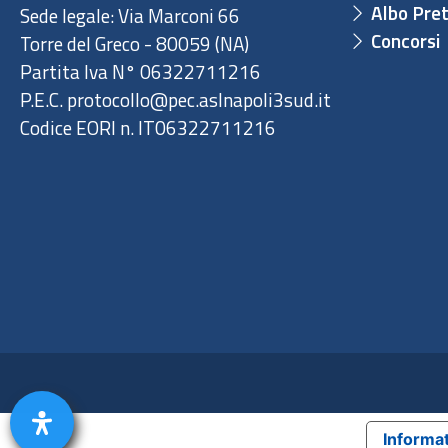
Albo Pret
Sede legale: Via Marconi 66
Concorsi
Torre del Greco - 80059 (NA)
Partita Iva N° 06322711216
P.E.C. protocollo@pec.aslnapoli3sud.it
Codice EORI n. IT06322711216
Informat