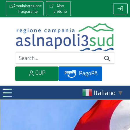
Amministrazione
Albo
Trasparente
pretorio
Cerca nel sito
CUP
PagoPA
Italiano
▼