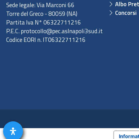
Albo Pret
Sede legale: Via Marconi 66
Concorsi
Torre del Greco - 80059 (NA)
Partita Iva N° 06322711216
P.E.C. protocollo@pec.aslnapoli3sud.it
Codice EORI n. IT06322711216
Informat