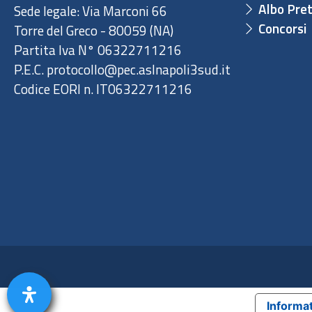
Albo Pret
Sede legale: Via Marconi 66
Concorsi
Torre del Greco - 80059 (NA)
Partita Iva N° 06322711216
P.E.C. protocollo@pec.aslnapoli3sud.it
Codice EORI n. IT06322711216
Informat