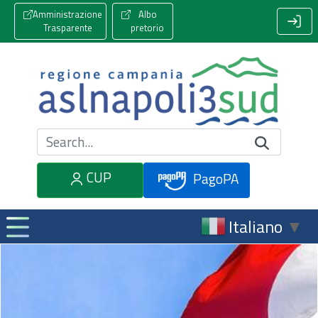
Amministrazione
Albo
Trasparente
pretorio
Cerca nel sito
CUP
PagoPA
Italiano
▼