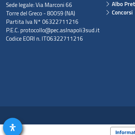
Albo Pret
Sede legale: Via Marconi 66
Concorsi
Torre del Greco - 80059 (NA)
Partita Iva N° 06322711216
P.E.C. protocollo@pec.aslnapoli3sud.it
Codice EORI n. IT06322711216
Informat