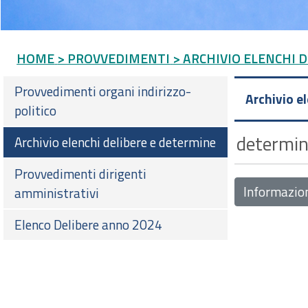
HOME
> PROVVEDIMENTI
> ARCHIVIO ELENCHI 
Provvedimenti organi indirizzo-
Archivio e
politico
determine
Archivio elenchi delibere e determine
Provvedimenti dirigenti
Informazio
amministrativi
Elenco Delibere anno 2024