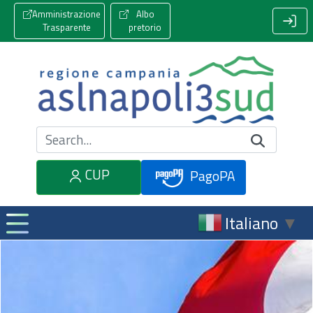
Amministrazione
Albo
Trasparente
pretorio
Cerca nel sito
CUP
PagoPA
Italiano
▼