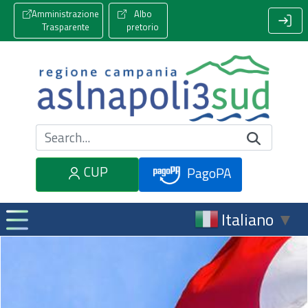
Amministrazione
Albo
Trasparente
pretorio
Cerca nel sito
CUP
PagoPA
Italiano
▼