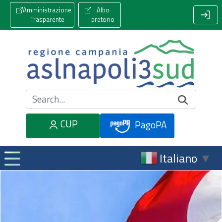
Amministrazione
Albo
Trasparente
pretorio
Cerca nel sito
CUP
PagoPA
Italiano
▼