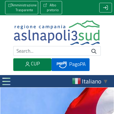
Amministrazione
Albo
Trasparente
pretorio
Cerca nel sito
CUP
PagoPA
Italiano
▼